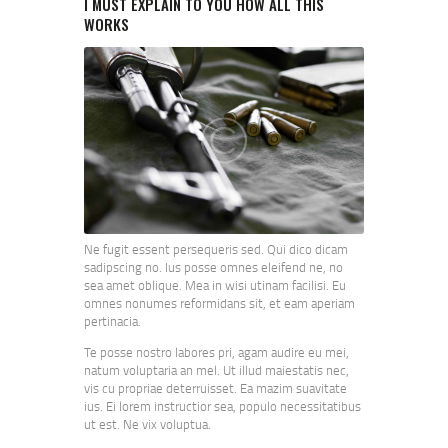
I MUST EXPLAIN TO YOU HOW ALL THIS
WORKS
Ne fugit essent persequeris sed. Qui dico dicam
sadipscing no. Ius posse omnes eleifend ne, no
sea amet oblique. Mea in wisi utinam facilisi. Eu
omnes nonumes reformidans sit, et eam aperiam
pertinacia.
Te posse nostro labores pri, agam audire eu mei,
natum voluptaria an mel. Ut illud maiestatis nec,
vis cu propriae deterruisset. Ea mazim suavitate
ius. Ei lorem instructior sea, populo necessitatibus
ut est. Ne vix voluptua.