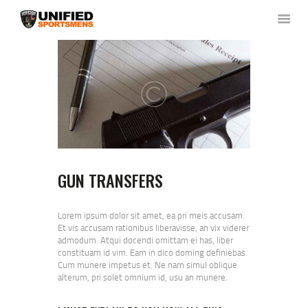
HOME
ABOUT US
NEWS & RULES
EVENT CALENDAR
CONTACT US
GUN TRANSFERS
MEMBERS LOGIN
Lorem ipsum dolor sit amet, ea pri meis accusam.
Et vis accusam rationibus liberavisse, an vix viderer
admodum. Atqui docendi omittam ei has, liber
constituam id vim. Eam in dico doming definiebas.
Cum munere impetus et. Ne nam simul oblique
alterum, pri solet omnium id, usu an munere.