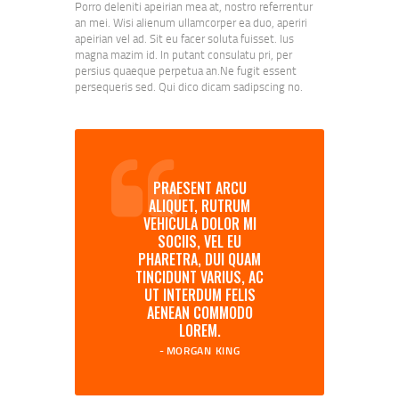
Porro deleniti apeirian mea at, nostro referrentur
an mei. Wisi alienum ullamcorper ea duo, aperiri
apeirian vel ad. Sit eu facer soluta fuisset. Ius
magna mazim id. In putant consulatu pri, per
persius quaeque perpetua an.Ne fugit essent
persequeris sed. Qui dico dicam sadipscing no.
PRAESENT ARCU
ALIQUET, RUTRUM
VEHICULA DOLOR MI
SOCIIS, VEL EU
PHARETRA, DUI QUAM
TINCIDUNT VARIUS, AC
UT INTERDUM FELIS
AENEAN COMMODO
LOREM.
MORGAN KING