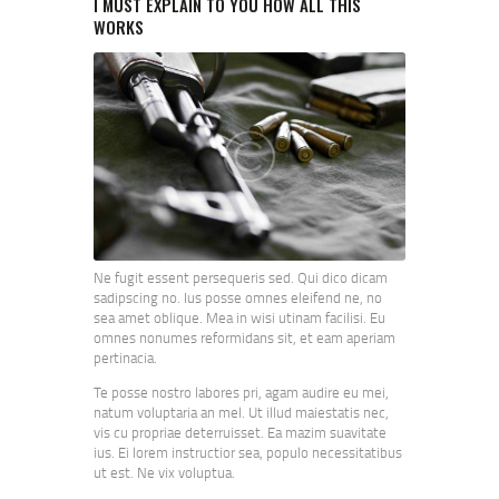
I MUST EXPLAIN TO YOU HOW ALL THIS
WORKS
Ne fugit essent persequeris sed. Qui dico dicam
sadipscing no. Ius posse omnes eleifend ne, no
sea amet oblique. Mea in wisi utinam facilisi. Eu
omnes nonumes reformidans sit, et eam aperiam
pertinacia.
Te posse nostro labores pri, agam audire eu mei,
natum voluptaria an mel. Ut illud maiestatis nec,
vis cu propriae deterruisset. Ea mazim suavitate
ius. Ei lorem instructior sea, populo necessitatibus
ut est. Ne vix voluptua.