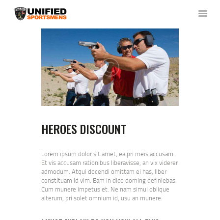
HOME
ABOUT US
NEWS & RULES
EVENT CALENDAR
CONTACT US
HEROES DISCOUNT
MEMBERS LOGIN
Lorem ipsum dolor sit amet, ea pri meis accusam.
Et vis accusam rationibus liberavisse, an vix viderer
admodum. Atqui docendi omittam ei has, liber
constituam id vim. Eam in dico doming definiebas.
Cum munere impetus et. Ne nam simul oblique
alterum, pri solet omnium id, usu an munere.