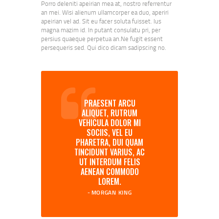
Porro deleniti apeirian mea at, nostro referrentur
an mei. Wisi alienum ullamcorper ea duo, aperiri
apeirian vel ad. Sit eu facer soluta fuisset. Ius
magna mazim id. In putant consulatu pri, per
persius quaeque perpetua an.Ne fugit essent
persequeris sed. Qui dico dicam sadipscing no.
PRAESENT ARCU
ALIQUET, RUTRUM
VEHICULA DOLOR MI
SOCIIS, VEL EU
PHARETRA, DUI QUAM
TINCIDUNT VARIUS, AC
UT INTERDUM FELIS
AENEAN COMMODO
LOREM.
MORGAN KING